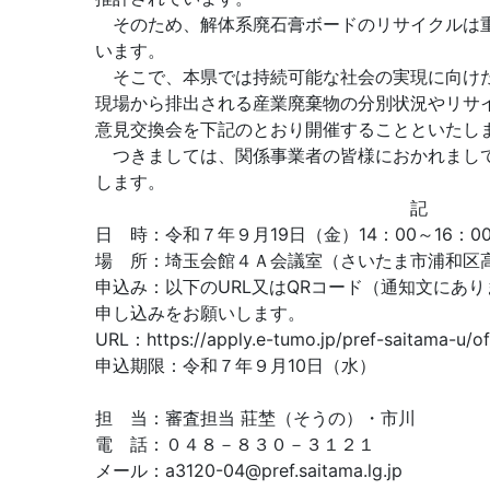
そのため、解体系廃石膏ボードのリサイクルは重
います。
そこで、本県では持続可能な社会の実現に向けた
現場から排出される産業廃棄物の分別状況やリサ
意見交換会を下記のとおり開催することといたし
つきましては、関係事業者の皆様におかれまして
します。
記
日 時：令和７年９月19日（金）14：00～16：0
場 所：埼玉会館４Ａ会議室（さいたま市浦和区
申込み：以下のURL又はQRコード（通知文にあ
申し込みをお願いします。
URL：https://apply.e-tumo.jp/pref-saitama-u/o
申込期限：令和７年９月10日（水）
担 当：審査担当 莊埜（そうの）・市川
電 話：０４８－８３０－３１２１
メール：a3120-04@pref.saitama.lg.jp