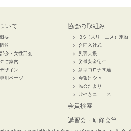
ついて
協会の取組み
概要
３S（スリーエス）運動
情報
合同入社式
部会・女性部会
災害支援
のご案内
労働安全衛生
デザイン
新型コロナ関連
専用ページ
会報けやき
協会だより
けやきニュース
会員検索
講習会・研修会等
aitama Environmental Industry Promotion Association, Inc. All Righ