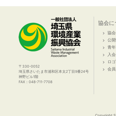
協会に
協会
公開
青年
入会
ロゴ
〒330-0052
会員
埼玉県さいたま市浦和区本太2丁目9番24号
神野ビル1階
FAX：048-711-7708
Copyright S